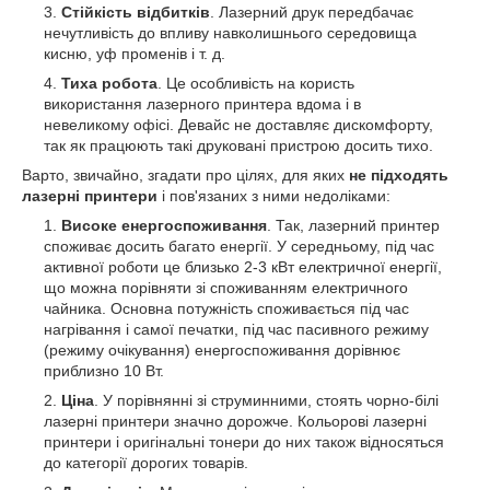
Стійкість відбитків
. Лазерний друк передбачає
нечутливість до впливу навколишнього середовища
кисню, уф променів і т. д.
Тиха робота
. Це особливість на користь
використання лазерного принтера вдома і в
невеликому офісі. Девайс не доставляє дискомфорту,
так як працюють такі друковані пристрою досить тихо.
Варто, звичайно, згадати про цілях, для яких
не підходять
лазерні принтери
і пов'язаних з ними недоліками:
Високе енергоспоживання
. Так, лазерний принтер
споживає досить багато енергії. У середньому, під час
активної роботи це близько 2-3 кВт електричної енергії,
що можна порівняти зі споживанням електричного
чайника. Основна потужність споживається під час
нагрівання і самої печатки, під час пасивного режиму
(режиму очікування) енергоспоживання дорівнює
приблизно 10 Вт.
Ціна
. У порівнянні зі струминними, стоять чорно-білі
лазерні принтери значно дорожче. Кольорові лазерні
принтери і оригінальні тонери до них також відносяться
до категорії дорогих товарів.