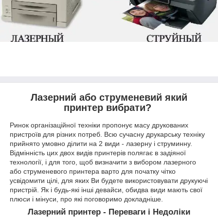
Лазерний або струменевий який
принтер вибрати?
Ринок організаційної техніки пропонує масу друкованих
пристроїв для різних потреб. Всю сучасну друкарську техніку
прийнято умовно ділити на 2 види - лазерну і струминну.
Відмінність цих двох видів принтерів полягає в задіяної
технології, і для того, щоб визначити з вибором лазерного
або струменевого принтера варто для початку чітко
усвідомити цілі, для яких Ви будете використовувати друкуючі
пристрій. Як і будь-які інші девайси, обидва види мають свої
плюси і мінуси, про які поговоримо докладніше.
Лазерний принтер - Переваги і Недоліки