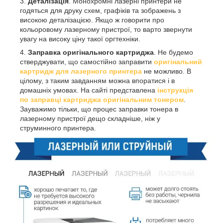
Деталізація
. Монохромні лазерні принтери не
годяться для друку схем, графіків та зображень з
високою деталізацією. Якщо ж говорити про
кольоровому лазерному пристрої, то варто звернути
увагу на високу ціну такої оргтехніки.
Заправка оригінального картриджа
. Не будемо
стверджувати, що самостійно заправити
оригінальний
картридж для лазерного принтера
не можливо. В
цілому, з таким завданням можна впоратися і в
домашніх умовах. На сайті представлена
інструкція
по заправці картриджа оригінальним тонером
.
Зауважимо тільки, що процес заправки тонера в
лазерному пристрої дещо складніше, ніж у
струминного принтера.