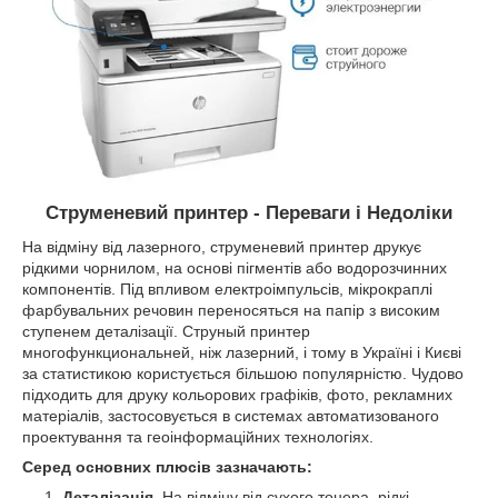
Струменевий принтер - Переваги і Недоліки
На відміну від лазерного, струменевий принтер друкує
рідкими чорнилом, на основі пігментів або водорозчинних
компонентів. Під впливом електроімпульсів, мікрокраплі
фарбувальних речовин переносяться на папір з високим
ступенем деталізації. Струный принтер
многофункциональней, ніж лазерний, і тому в Україні і Києві
за статистикою користується більшою популярністю. Чудово
підходить для друку кольорових графіків, фото, рекламних
матеріалів, застосовується в системах автоматизованого
проектування та геоінформаційних технологіях.
Серед основних плюсів зазначають:
Деталізація
. На відміну від сухого тонера, рідкі