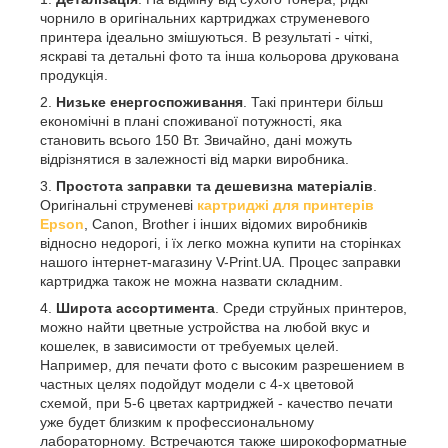
чорнило в оригінальних картриджах струменевого
принтера ідеально змішуються. В результаті - чіткі,
яскраві та детальні фото та інша кольорова друкована
продукція.
Низьке енергоспоживання
. Такі принтери більш
економічні в плані споживаної потужності, яка
становить всього 150 Вт. Звичайно, дані можуть
відрізнятися в залежності від марки виробника.
Простота заправки та дешевизна матеріалів
.
Оригінальні струменеві
картриджі для принтерів
Epson
, Canon, Brother і інших відомих виробників
відносно недорогі, і їх легко можна купити на сторінках
нашого інтернет-магазину V-Print.UA. Процес заправки
картриджа також не можна назвати складним.
Широта ассортимента
. Среди струйных принтеров,
можно найти цветные устройства на любой вкус и
кошелек, в зависимости от требуемых целей.
Например, для печати фото с высоким разрешением в
частных целях подойдут модели с 4-х цветовой
схемой, при 5-6 цветах картриджей - качество печати
уже будет близким к профессиональному
лабораторному. Встречаются также широкоформатные