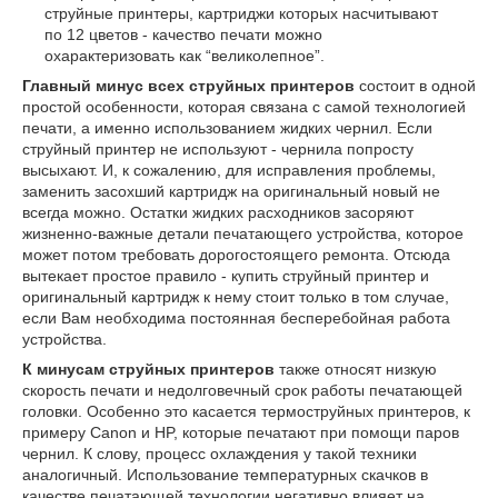
струйные принтеры, картриджи которых насчитывают
по 12 цветов - качество печати можно
охарактеризовать как “великолепное”.
Главный минус всех струйных принтеров
состоит в одной
простой особенности, которая связана с самой технологией
печати, а именно использованием жидких чернил. Если
струйный принтер не используют - чернила попросту
высыхают. И, к сожалению, для исправления проблемы,
заменить засохший картридж на оригинальный новый не
всегда можно. Остатки жидких расходников засоряют
жизненно-важные детали печатающего устройства, которое
может потом требовать дорогостоящего ремонта. Отсюда
вытекает простое правило - купить струйный принтер и
оригинальный картридж к нему стоит только в том случае,
если Вам необходима постоянная бесперебойная работа
устройства.
К минусам струйных принтеров
также относят низкую
скорость печати и недолговечный срок работы печатающей
головки. Особенно это касается термоструйных принтеров, к
примеру Canon и HP, которые печатают при помощи паров
чернил. К слову, процесс охлаждения у такой техники
аналогичный. Использование температурных скачков в
качестве печатающей технологии негативно влияет на