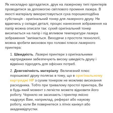
Як нескладно здогадатися, друк на лазерному типі принтерів
проводитися за допомогою світлового променя лазера. В
якості матеріалу використовується суха порошкоподібна
субстанція - оригінальний тонер для лазерного друку. Не
вдаючись у складні деталі, процес нанесення зображення на
папір можна описати так: сухий оригінальний тонер
висипається на папір і під впливом температури лазера
зображення "запікається. Виходячи з простоти технології,
можна зробити висновок про головні плюси лазерного
принтера:
Швидкість
. Лазерні принтери з оригінальними
картриджами забезпечують високу швидкість друку і
відмінно підходять для офісних потреб.
Довговічність матеріалу
. Величезний плюс
порошкової друку полягає в тому, що в
оригінальному
картриджі HP
з сухим тонером не можливо висихання
расходника. Тобто при тривалому простої принтера, Ви
в будь-який момент з легкістю можете відновити його
роботу. Чорнило не засихають і принтер якісно
надрукує Вам, наприклад, реферат або наукову
роботу, коли Ви повернетеся з літніх канікул або
академвідпустки.