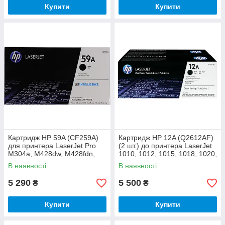
Купити
Купити
Картридж HP 59A (CF259A)
Картридж HP 12A (Q2612AF)
для принтера LaserJet Pro
(2 шт.) до принтера LaserJet
M304a, M428dw, M428fdn,
1010, 1012, 1015, 1018, 1020,
M428fdw, M404dn, M404dw,
1022, 3015, 3020, 3030, 3052,
В наявності
В наявності
M404n, M406dn, M430f
3055, М1005
5 290
5 500
₴
₴
Купити
Купити