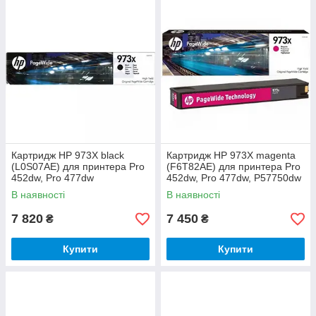
Картридж HP 973X black
Картридж HP 973X magenta
(L0S07AE) для принтера Pro
(F6T82AE) для принтера Pro
452dw, Pro 477dw
452dw, Pro 477dw, P57750dw
В наявності
В наявності
7 820
7 450
₴
₴
Купити
Купити