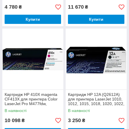
4 780
11 670
₴
₴
Купити
Купити
Картридж HP 410X magenta
Картридж HP 12A (Q2612A)
CF413X для принтера Color
для принтера LaserJet 1010,
LaserJet Pro M477fdw,
1012, 1015, 1018, 1020, 1022,
M452dn, M452nw, M477fdn,
3015, 3020, 3030, 3050, 3052,
В наявності
В наявності
MFP M477fnw, M377dw,
3055, M1005
M377fdw
10 098
3 250
₴
₴