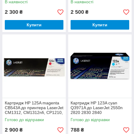
В наявності
В наявності
CP2025n
CP2025n
2 300
2 500
₴
₴
Купити
Купити
Картридж HP 125A magenta
Картридж HP 123A cyan
CB543A до принтера LaserJet
Q3971A до LaserJet 2550n
CM1312, CM1312nfi, CP1210,
2820 2830 2840
CP1215, CP1510, CP1515n,
Готово до відправки
Готово до відправки
CP1518ni
2 900
788
₴
₴