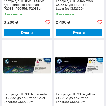
Картридж HP 05A CE505A
Картридж HP 304A cyan
для принтера LaserJet
CC531A до принтера
P2035, P2055d, P2055dn
LaserJet CM2320nf,
CM2320fxi, CP2025dn,
В наявності
В наявності
CP2025n
3 200
2 400
₴
₴
Купити
Купити
Картридж HP 304A magenta
Картридж HP 304A yellow
CC533A до принтера Color
CC532A до принтера
LaserJet CM2320nf,
LaserJet CM2320nf,
CM2320fxi, CP2025dn,
CM2320fxi, CP2025dn,