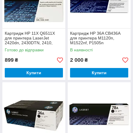
Картридж HP 11X Q6511X
Картридж HP 36A CB436A
для принтера LaserJet
для принтера M1120n,
2420dn, 2430DTN, 2410,
M1522nf, P1505n
2400
Готово до відправки
В наявності
899
2 000
₴
₴
Купити
Купити