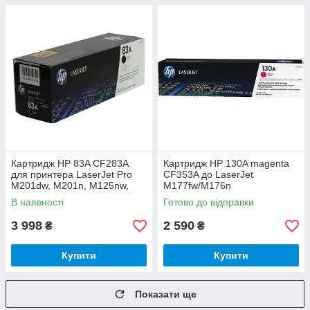
Картридж HP 83A CF283A
Картридж HP 130A magenta
для принтера LaserJet Pro
CF353A до LaserJet
M201dw, M201n, M125nw,
M177fw/M176n
M127fn, M127fw, M125a,
В наявності
Готово до відправки
M225dn, M225dw
3 998
2 590
₴
₴
Купити
Купити
Показати ще