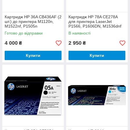
Картридж HP 36A CB436AF (2
Картридж HP 78A CE278A
шт.) до принтера M1120n,
для принтера LaserJet
M1522nf, P1505n
P1566, P1606DN, M1536dnf
Готово до відправки
В наявності
4 000
2 950
₴
₴
Купити
Купити