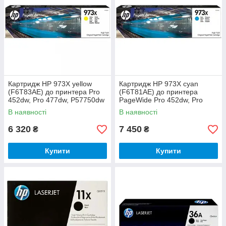
Картридж HP 973X yellow
Картридж HP 973X cyan
(F6T83AE) до принтера Pro
(F6T81AE) до принтера
452dw, Pro 477dw, P57750dw
PageWide Pro 452dw, Pro
477dw, P57750dw
В наявності
В наявності
6 320
7 450
₴
₴
Купити
Купити