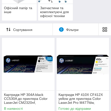
Офісний папір та
Запчастини та
інше
комплектуючі для
офісної техніки
Сортування
0
Фільтри
Картридж HP 304A black
Картридж HP 410X CF412X
CC530A до принтера Color
yellow для принтера Color
LaserJet CM2320nf,
LaserJet Pro M477fdw,
CM2320fxi, CP2025dn,
M452dn, M452nw, M477fdn,
В наявності
Готово до відправки
CP2025n
M477fnw, M377dw, M377fdw