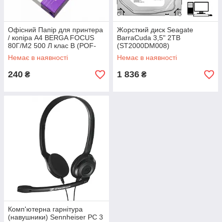
Офісний Папір для принтера
Жорсткий диск Seagate
/ копіра A4 BERGA FOCUS
BarraCuda 3,5" 2TB
80Г/М2 500 Л клас B (POF-
(ST2000DM008)
BERGA-FOCUS-A4)
Немає в наявності
Немає в наявності
240
1 836
₴
₴
Комп'ютерна гарнітура
(навушники) Sennheiser PC 3