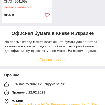
CHAT (504195)
Немає в наявності
864
₴
Офисная бумага в Киеве и Украине
На первый взгляд может казаться, что бумага для принтера -
незамысловатый расходник и проблем с выбором бумаги
для офисных нужд возникнуть не может. На самом то деле,
струйные и лазерные принтеры, мфу и копировальные
аппараты требует подбора специальной, приспособленной
Показати все
бумаги. Это связано с технологией нанесения отпечатков.
Например, для лазерных принтеров требуются термостойкие
виды бумаги, потому как печать в таких устройствах
Про нас
осуществляется посредством применения высоких
температур, своего рода выжиганием.
90% позитивних з 29 відгуків за рік
Так как же правильно выбрать бумагу для копировальных
Працює з 22.02.2021
аппаратов и другой печатной техники? Какие проблемы
могут возникнут в следствии неправильно подобранных
м. Київ
расходников? Давайте разбираться:
вул. Васильківська 96 (м. Виставковий центр 2 хв.) , Київ,