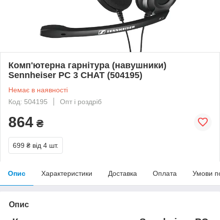
Комп'ютерна гарнітура (навушники)
Sennheiser PC 3 CHAT (504195)
Немає в наявності
Код: 504195
Опт і роздріб
864
₴
699 ₴
від 4 шт.
Опис
Характеристики
Доставка
Оплата
Умови п
Опис