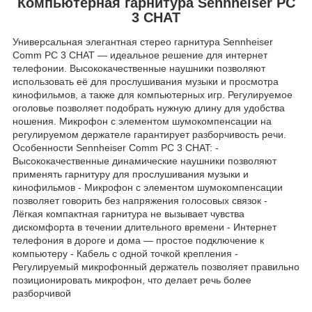
Компьютерная гарнитура Sennheiser PC
3 CHAT
Универсальная элегантная стерео гарнитура Sennheiser
Comm PC 3 CHAT — идеальное решение для интернет
телефонии. Высококачественные наушники позволяют
использовать её для прослушивания музыки и просмотра
кинофильмов, а также для компьютерных игр. Регулируемое
оголовье позволяет подобрать нужную длину для удобства
ношения. Микрофон с элементом шумокомпенсации на
регулируемом держателе гарантирует разборчивость речи.
Особенности Sennheiser Comm PC 3 CHAT: -
Высококачественные динамические наушники позволяют
применять гарнитуру для прослушивания музыки и
кинофильмов - Микрофон с элементом шумокомпенсации
позволяет говорить без напряжения голосовых связок -
Лёгкая компактная гарнитура не вызывает чувства
дискомфорта в течении длительного времени - Интернет
телефония в дороге и дома — простое подключение к
компьютеру - Кабель с одной точкой крепления -
Регулируемый микрофонный держатель позволяет правильно
позиционировать микрофон, что делает речь более
разборчивой