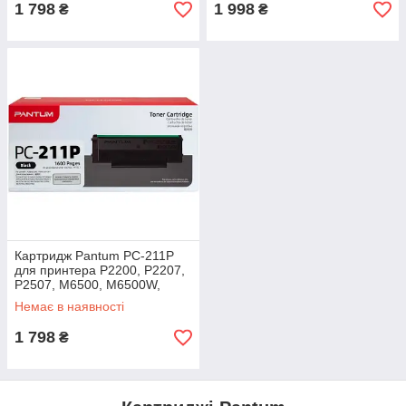
M7100DN, M7100DW,
1 798
1 998
₴
₴
Картридж Pantum PC-211P
для принтера P2200, P2207,
P2507, M6500, M6500W,
M6607NW
Немає в наявності
1 798
₴