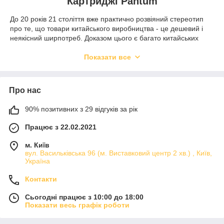
Картриджі Pantum
До 20 років 21 століття вже практично розвіяний стереотип
про те, що товари китайського виробництва - це дешевий і
неякісний ширпотреб. Доказом цього є багато китайських
компаній, які досягли до 2021 року рівня міжнародних
корпорацій і мають глобальні обсяги виробничих
Показати все
потужностей.
До подібних брендам ставитися досить таки молодий бренд
Pantum, що спеціалізується на випуску лазерних принтерів і
Про нас
тонерів-картриджів. На поточний момент Pantum поставляє
свою продукцію більш, ніж в 45 країн світу, серед яких
90% позитивних з 29 відгуків за рік
Україна, Японія, країни колишнього СНД, Європейські країни,
Працює з 22.02.2021
США і Близькосхідні держави.
Історія картриджів для принтерів Pantum
м. Київ
вул. Васильківська 96 (м. Виставковий центр 2 хв.) , Київ,
Компанія починає свою діяльність в 2000 році з невеликим
Україна
штатом в 38 співробітників на території Китаю. За наступні 6
років бренд стрімко розвиває індустріальний парк, нарощує
Контакти
капітал і збільшує чисельність штату до 5000 чоловік. До кінця
2006 року виробник має власний портфель патентів і ставати
Сьогодні працює з 10:00 до 18:00
лідером на ринку оригінальних картриджів Pantum, а вже до
Показати весь графік роботи
2007 року укладає стратегічний альянс з таким гігантом як
Lenovo.