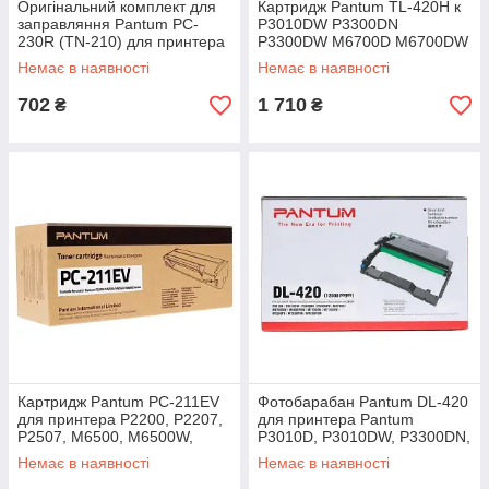
Оригінальний комплект для
Картридж Pantum TL-420H к
заправляння Pantum PC-
P3010DW P3300DN
230R (TN-210) для принтера
P3300DW M6700D M6700DW
PANTUM 2200, 2207, 2507
M6800FDW M7100DN
Немає в наявності
Немає в наявності
M7100DW M7200FND
M7200FDW
702
1 710
₴
₴
Картридж Pantum PC-211EV
Фотобарабан Pantum DL-420
для принтера P2200, P2207,
для принтера Pantum
P2507, M6500, M6500W,
P3010D, P3010DW, P3300DN,
M6607NW
P3300DW, M6700D,
Немає в наявності
Немає в наявності
M6700DW, M6800FDW,