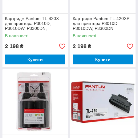
Картридж Pantum TL-420X
Картридж Pantum TL-420XP
для принтера P3010D,
для принтера P3010D,
P3010DW, P3300DN,
P3010DW, P3300DN,
P3300DW, M6700D,
P3300DW, M6700D,
В наявності
В наявності
M6700DW, M6800FDW,
M6700DW, M6800FDW,
M7100DN, M7100DW,
M7100DN, M7100DW,
2 198
2 198
₴
₴
M7200FND,
M7200FND,
Купити
Купити