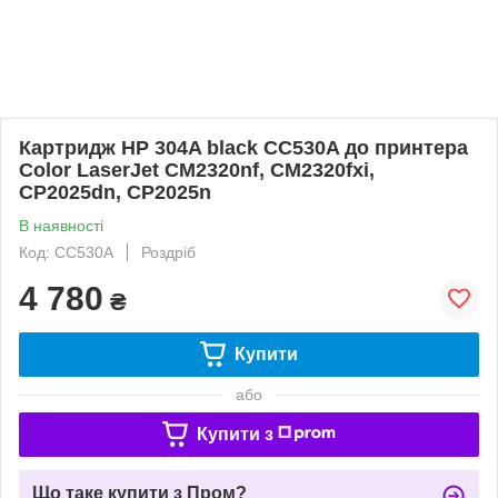
Картридж HP 304A black CC530A до принтера
Color LaserJet CM2320nf, CM2320fxi,
CP2025dn, CP2025n
В наявності
Код: CC530A
Роздріб
4 780
₴
Купити
або
Купити з
Що таке купити з Пром?