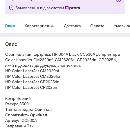
Замовлення під захистом
Опис
Характеристики
Доставка
Оплата
Умови п
Опис
Оригінальний Картридж HP 304A black CC530A до принтера
Color LaserJet CM2320nf, CM2320fxi, CP2025dn, CP2025n,
який підходить до друкувальної техніки:
HP Color LaserJet CM2320nf
HP Color LaserJet CM2320fxi
HP Color LaserJet CP2025dn
HP Color LaserJet CP2025n
Колір Чорний
Ресурс 3500
Тип картриджа Оригінал
Справжність Оригінал
Артикул CC530A
Заправний Так