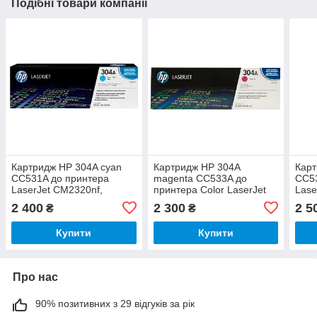
Подібні товари компанії
Картридж HP 304A cyan
Картридж HP 304A
Карт
CC531A до принтера
magenta CC533A до
CC53
LaserJet CM2320nf,
принтера Color LaserJet
Lase
CM2320fxi, CP2025dn,
CM2320nf, CM2320fxi,
CM23
2 400
2 300
2 5
₴
₴
CP2025n
CP2025dn, CP2025n
CP2
Купити
Купити
Про нас
90% позитивних з 29 відгуків за рік