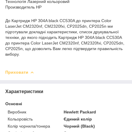
Технологія Лазерний кольоровий
Производитель HP
До Картридж HP 304A black CC530A до принтера Color
LaserJet CM2320nf, CM2320fxi, CP2025dn, CP2025n ми
підготували докладні характеристики, список друкувальної
техніки, до якого підходить Картридж HP 304A black CC530A
до принтера Color LaserJet CM2320nf, CM2320fxi, CP2025dn,
CP2025n, що дозволить Вам легко підтвердити правильність
вибору.
Приховати
Характеристики
Основні
Виробник
Hewlett Packard
Кольоровість
Єдиний колір
Колір чорнила/тонера
Чорний (Black)