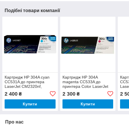
Подібні товари компанії
Картридж HP 304A cyan
Картридж HP 304A
Карт
CC531A до принтера
magenta CC533A до
CC53
LaserJet CM2320nf,
принтера Color LaserJet
Lase
CM2320fxi, CP2025dn,
CM2320nf, CM2320fxi,
CM23
2 400
2 300
2 5
₴
₴
CP2025n
CP2025dn, CP2025n
CP2
Купити
Купити
Про нас