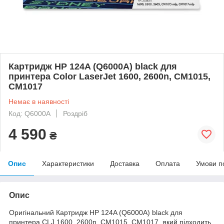
Картридж HP 124A (Q6000A) black для
принтера Color LaserJet 1600, 2600n, CM1015,
CM1017
Немає в наявності
Код: Q6000A
Роздріб
4 590
₴
Опис
Характеристики
Доставка
Оплата
Умови п
Опис
Оригінальний Картридж HP 124A (Q6000A) black для
принтера CLJ 1600, 2600n, CM1015, CM1017, який підходить