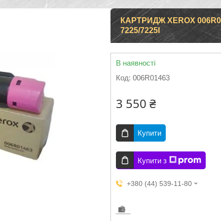
КАРТРИДЖ XEROX 006R01
7225/7225I
В наявності
Код:
006R01463
3 550 ₴
Купити
Купити з
+380 (44) 539-11-80