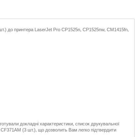
т.) до принтера LaserJet Pro CP1525n, CP1525nw, CM1415fn,
дготували докладні характеристики, список друкувальної
r CF371AM (3 шт.), що дозволить Вам легко підтвердити