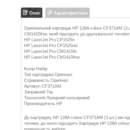
Опис
Характеристики
Оригінальний картридж HP 128A colour CF371AM (3 ш
CM1415fnw, який підходить до друкувальної техніки:
HP LaserJet Pro CP1525n
HP LaserJet Pro CP1525nw
HP LaserJet Pro CM1415fn
HP LaserJet Pro CM1415fnw
Колір Набір
Тип картриджа Оригінал
Справжність Оригінал
Артикул CF371AM
Заправний Так
Технологія Лазерний кольоровий
Производитель HP
До картриджу HP 128A colour CF371AM (3 шт.) ми пі
техніки, до якого підходить Картридж HP 128A colou
правильність вибору.