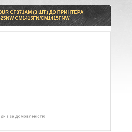
UR CF371AM (3 ШТ.) ДО ПРИНТЕРА
525NW CM1415FN/CM1415FNW
 днів
за домовленістю