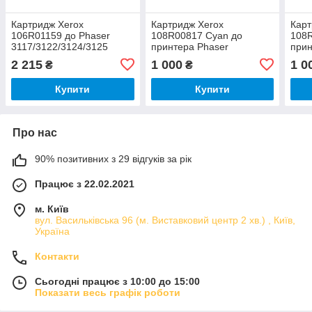
Картридж Xerox
Картридж Xerox
Карт
106R01159 до Phaser
108R00817 Cyan до
108
3117/3122/3124/3125
принтера Phaser
прин
8860MFP
886
2 215
1 000
1 0
₴
₴
Купити
Купити
Про нас
90% позитивних з 29 відгуків за рік
Працює з 22.02.2021
м. Київ
вул. Васильківська 96 (м. Виставковий центр 2 хв.) , Київ,
Україна
Контакти
Сьогодні працює з 10:00 до 15:00
Показати весь графік роботи