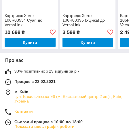
Картридж Xerox
Картридж Xerox
Карт
106R03534 Cyan до
106R03396 !Уцінка! до
106R
VersaLink
VersaLink
Vers
C400/C400N/C400DN
B7025/B7030/B7035
B70
10 698
3 598
2 4
₴
₴
C405N/C405DN
Купити
Купити
Про нас
90% позитивних з 29 відгуків за рік
Працює з 22.02.2021
м. Київ
вул. Васильківська 96 (м. Виставковий центр 2 хв.) , Київ,
Україна
Контакти
Сьогодні працює з 10:00 до 18:00
Показати весь графік роботи