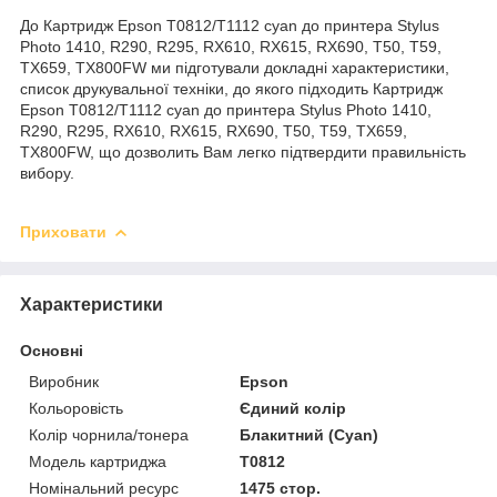
До Картридж Epson T0812/T1112 cyan до принтера Stylus
Photo 1410, R290, R295, RX610, RX615, RX690, T50, T59,
TX659, TX800FW ми підготували докладні характеристики,
список друкувальної техніки, до якого підходить Картридж
Epson T0812/T1112 cyan до принтера Stylus Photo 1410,
R290, R295, RX610, RX615, RX690, T50, T59, TX659,
TX800FW, що дозволить Вам легко підтвердити правильність
вибору.
Приховати
Характеристики
Основні
Виробник
Epson
Кольоровість
Єдиний колір
Колір чорнила/тонера
Блакитний (Cyan)
Модель картриджа
T0812
Номінальний ресурс
1475 стор.