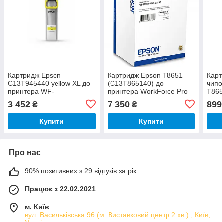
Картридж Epson
Картридж Epson T8651
Карт
C13T945440 yellow XL до
(C13T865140) до
чипо
принтера WF-
принтера WorkForce Pro
T865
C5790DWF/WF-C5290DW
WF-M5190DW/M5690DWF
прин
3 452
7 350
899
₴
₴
WF-C5710DWF/WF-
WF-
C5210DW
Купити
Купити
Про нас
90% позитивних з 29 відгуків за рік
Працює з 22.02.2021
м. Київ
вул. Васильківська 96 (м. Виставковий центр 2 хв.) , Київ,