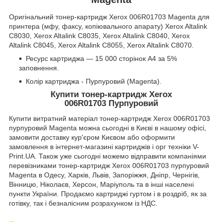
Оригінальний тонер-картридж Xerox 006R01703 Magenta для
принтера (мфу, факсу, копіювального апарату) Xerox Altalink
C8030, Xerox Altalink C8035, Xerox Altalink C8040, Xerox
Altalink C8045, Xerox Altalink C8055, Xerox Altalink C8070.
Ресурс картриджа — 15 000 сторінок А4 за 5%
заповнення.
Колір картриджа - Пурпуровий (Magenta).
Купити тонер-картридж Xerox
006R01703 Пурпуровий
Купити витратний матеріал тонер-картридж Xerox 006R01703
пурпуровий Magenta можна сьогодні в Києві в нашому офісі,
замовити доставку кур'єром Києвом або оформити
замовлення в інтернет-магазині картриджів і орг техніки V-
Print.UA. Також уже сьогодні можемо відправити компаніями
перевізниками тонер-картридж Xerox 006R01703 пурпуровий
Magenta в Одесу, Харків, Львів, Запоріжжя, Дніпр, Чернігів,
Вінницю, Ніколаєв, Херсон, Маріуполь та в інші населені
пункти України. Продаємо картриджі гуртом і в роздріб, як за
готівку, так і безналісним розрахунком із НДС.