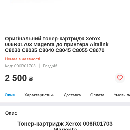
Оригінальний тонер-картридж Xerox
006R01703 Magenta до принтера Altalink
C8030 C8035 C8040 C8045 C8055 C8070
Немає в наявності
Код: 006R01703
Роздріб
2 500
₴
Опис
Характеристики
Доставка
Оплата
Умови п
Опис
Тонер-картридж Xerox 006R01703
Magenta