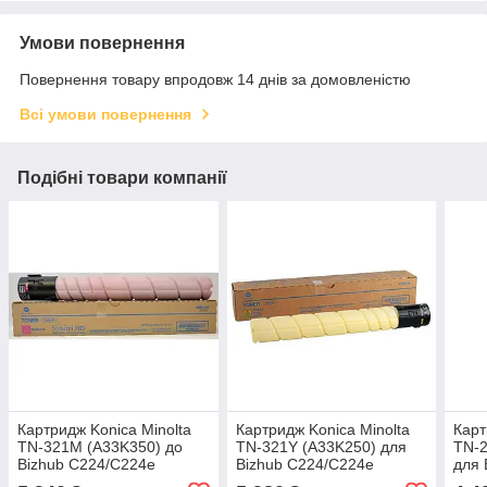
Умови повернення
Повернення товару впродовж 14 днів за домовленістю
Всі умови повернення
Подібні товари компанії
Картридж Konica Minolta
Картридж Konica Minolta
Карт
TN-321M (A33K350) до
TN-321Y (A33K250) для
TN-2
Bizhub C224/C224e
Bizhub C224/C224e
для 
C284/C284e C364/C364e
C284/C284e C364/C364e