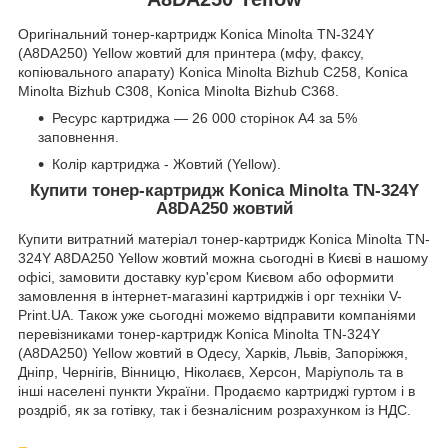
Оригінальний тонер-картридж Konica Minolta TN-324Y
(A8DA250) Yellow жовтий для принтера (мфу, факсу,
копіювального апарату) Konica Minolta Bizhub C258, Konica
Minolta Bizhub C308, Konica Minolta Bizhub C368.
Ресурс картриджа — 26 000 сторінок А4 за 5%
заповнення.
Колір картриджа - Жовтий (Yellow).
Купити тонер-картридж Konica Minolta TN-324Y
A8DA250 жовтий
Купити витратний матеріал тонер-картридж Konica Minolta TN-
324Y A8DA250 Yellow жовтий можна сьогодні в Києві в нашому
офісі, замовити доставку кур'єром Києвом або оформити
замовлення в інтернет-магазині картриджів і орг техніки V-
Print.UA. Також уже сьогодні можемо відправити компаніями
перевізниками тонер-картридж Konica Minolta TN-324Y
(A8DA250) Yellow жовтий в Одесу, Харків, Львів, Запоріжжя,
Дніпр, Чернігів, Вінницю, Ніколаєв, Херсон, Маріуполь та в
інші населені пункти України. Продаємо картриджі гуртом і в
роздріб, як за готівку, так і безналісним розрахунком із НДС.