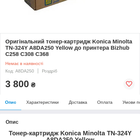
Оригінальний тонер-картридж Konica Minolta
TN-324Y A8DA250 Yellow до принтера Bizhub
C258 C308 C368
Немає в наявності
Код: A8DA250
Роздріб
3 800
₴
Опис
Характеристики
Доставка
Оплата
Умови п
Опис
Тонер-картридж Konica Minolta TN-324Y
A8DA250 Yellow