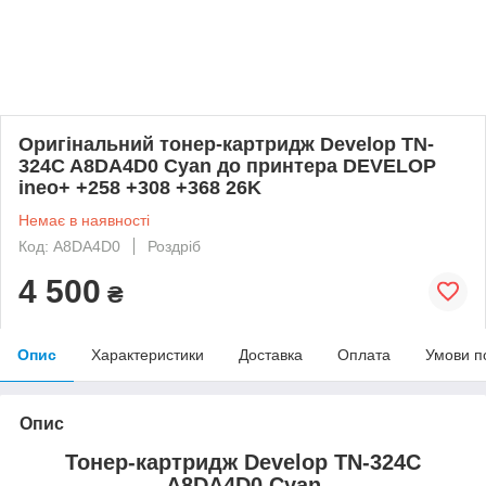
Оригінальний тонер-картридж Develop TN-
324C A8DA4D0 Cyan до принтера DEVELOP
ineo+ +258 +308 +368 26K
Немає в наявності
Код: A8DA4D0
Роздріб
4 500
₴
Опис
Характеристики
Доставка
Оплата
Умови п
Опис
Тонер-картридж Develop TN-324C
A8DA4D0 Cyan