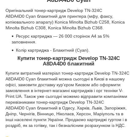
Оригінальний тонер-картридж Develop TN-324C
A8DA4D0 Cyan блакитний для принтера (мфу, факсу,
копіювального апарату) Konica Minolta Bizhub C258, Konica
Minolta Bizhub C308, Konica Minolta Bizhub C368.
Ресурс картриджа — 26 000 сторінок А4 за 5%
заповнення.
Колір картриджа - Блакитний (Cyan).
Купити тонер-картридж Develop TN-324C
A8DA4D0 блакитний
Купити витратний матеріал тонер-картридж Develop TN-324C
A8DA4D0 Cyan блакитний можна сьогодні в Києві в нашому
офісі, замовити доставку кур'єром Києвом або оформити
замовлення в інтернет-магазині картриджів і орг техніки V-
Print.UA. Також уже сьогодні можемо відправити компаніями
перевізниками тонер-картридж Develop TN-324C
A8DA4D0 Cyan блакитний в Одесу, Харків, Львів, Запоріжжя,
Дніпр, Чернігів, Вінницю, Ніколаєв, Херсон, Маріуполь та в
інші населені пункти України. Продаємо картриджі гуртом і в
роздріб, як за готівку, так і безналісним розрахунком із НДС.