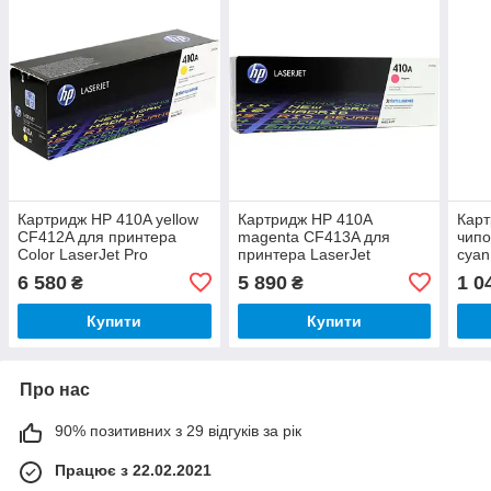
Картридж HP 410A yellow
Картридж HP 410A
Карт
CF412A для принтера
magenta CF413A для
чипо
Color LaserJet Pro
принтера LaserJet
cyan
M477fdw, M452dn,
M477fdw, M452dn,
прин
6 580
5 890
1 0
₴
₴
M452nw, M477fdn,
M452nw, M477fdn,
178n
M477fnw, M377dw,
M477fnw, M377dw,
179f
Купити
Купити
M377fdw
M377fdw Pro
Про нас
90% позитивних з 29 відгуків за рік
Працює з 22.02.2021