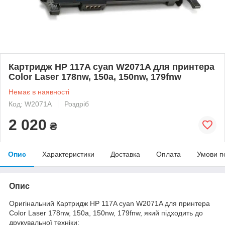
Картридж HP 117A cyan W2071A для принтера
Color Laser 178nw, 150a, 150nw, 179fnw
Немає в наявності
Код: W2071A
Роздріб
2 020
₴
Опис
Характеристики
Доставка
Оплата
Умови п
Опис
Оригінальний Картридж HP 117A cyan W2071A для принтера
Color Laser 178nw, 150a, 150nw, 179fnw, який підходить до
друкувальної техніки: