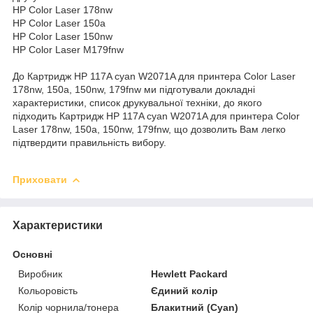
HP Color Laser 178nw
HP Color Laser 150a
HP Color Laser 150nw
HP Color Laser M179fnw
До Картридж HP 117A cyan W2071A для принтера Color Laser
178nw, 150a, 150nw, 179fnw ми підготували докладні
характеристики, список друкувальної техніки, до якого
підходить Картридж HP 117A cyan W2071A для принтера Color
Laser 178nw, 150a, 150nw, 179fnw, що дозволить Вам легко
підтвердити правильність вибору.
Приховати
Характеристики
Основні
Виробник
Hewlett Packard
Кольоровість
Єдиний колір
Колір чорнила/тонера
Блакитний (Cyan)