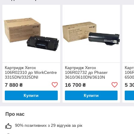
Картридж Xerox
Картридж Xerox
Карт
106R02310 до WorkCentre
106R02732 до Phaser
106R
3315DN/3325DNI
3610/3610DN/3610N
650
WorkCentre 3615/3615DN
Work
7 880
16 700
5 3
₴
₴
650
Купити
Купити
Про нас
90% позитивних з 29 відгуків за рік