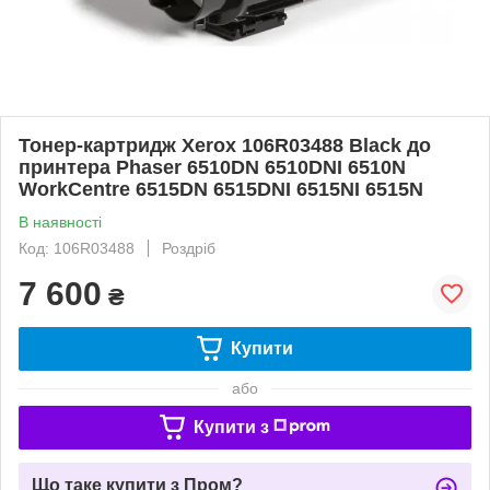
Тонер-картридж Xerox 106R03488 Black до
принтера Phaser 6510DN 6510DNI 6510N
WorkCentre 6515DN 6515DNI 6515NI 6515N
В наявності
Код: 106R03488
Роздріб
7 600
₴
Купити
або
Купити з
Що таке купити з Пром?