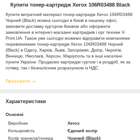
Купити тонер-картридж Xerox 106R03488 Black
Купити витратний матеріал тонер-картридж Xerox 106R03488
Чорний (Black) можна сьогодні в Києві в нашому офісі,
замовити доставку кур'єром Києвом або оформити
замовлення в інтернет-магазині картриджів і орг техніки V-
Print.UA. Також уже сьогодні можемо відправити компаніями
перевізниками тонер-картридж Xerox 106R03488 Чорний
(Black) в Одесу, Харків, Львів, Запоріжжя, Дніпр, Чернігів,
Вінницю, Ніколаєв, Херсон, Маріуполь та в інші населені
пункти України. Продаємо картриджі гуртом і в роздріб, як за
готівку, так і безналісним розрахунком із НДС.
Приховати
Характеристики
Основні
Виробник
Xerox
Кольоровість
Єдиний колір
Колір чорнила/тонера
Чорний (Black)