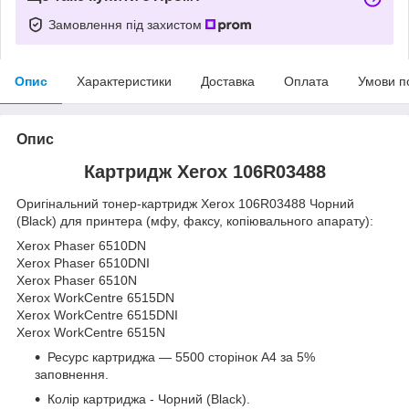
Замовлення під захистом
Опис
Характеристики
Доставка
Оплата
Умови п
Опис
Картридж Xerox 106R03488
Оригінальний тонер-картридж Xerox 106R03488 Чорний
(Black) для принтера (мфу, факсу, копіювального апарату):
Xerox Phaser 6510DN
Xerox Phaser 6510DNI
Xerox Phaser 6510N
Xerox WorkCentre 6515DN
Xerox WorkCentre 6515DNI
Xerox WorkCentre 6515N
Ресурс картриджа — 5500 сторінок А4 за 5%
заповнення.
Колір картриджа - Чорний (Black).