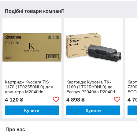
Подібні товари компанії
Картридж Kyocera TK-
Картридж Kyocera TK-
Карт
1170 (1T02S50NL0) для
1160 (1T02RY0NL0) до
7300
принтера M2040dn,
Ecosys P2040dn P2040d
ECO
M2540dn, M2540dw,
4 120
4 898
4 7
₴
₴
M2640idw
Купити
Купити
Про нас