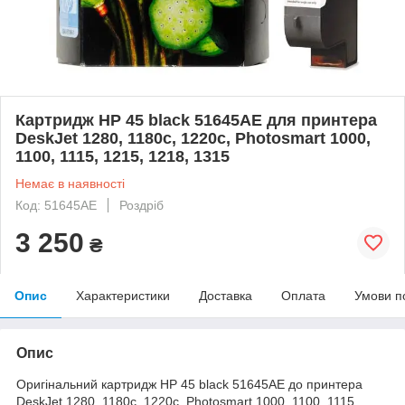
Картридж HP 45 black 51645AE для принтера
DeskJet 1280, 1180c, 1220c, Photosmart 1000,
1100, 1115, 1215, 1218, 1315
Немає в наявності
Код: 51645AE
Роздріб
3 250
₴
Опис
Характеристики
Доставка
Оплата
Умови п
Опис
Оригінальний картридж HP 45 black 51645AE до принтера
DeskJet 1280, 1180c, 1220c, Photosmart 1000, 1100, 1115,