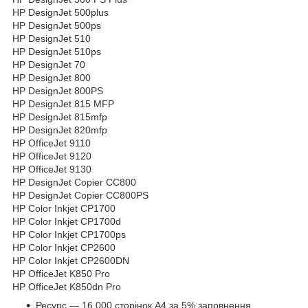
HP DesignJet 500plus
HP DesignJet 500ps
HP DesignJet 510
HP DesignJet 510ps
HP DesignJet 70
HP DesignJet 800
HP DesignJet 800PS
HP DesignJet 815 MFP
HP DesignJet 815mfp
HP DesignJet 820mfp
HP OfficeJet 9110
HP OfficeJet 9120
HP OfficeJet 9130
HP DesignJet Copier CC800
HP DesignJet Copier CC800PS
HP Color Inkjet CP1700
HP Color Inkjet CP1700d
HP Color Inkjet CP1700ps
HP Color Inkjet CP2600
HP Color Inkjet CP2600DN
HP OfficeJet K850 Pro
HP OfficeJet K850dn Pro
Ресурс — 16 000 сторінок А4 за 5% заповнення.