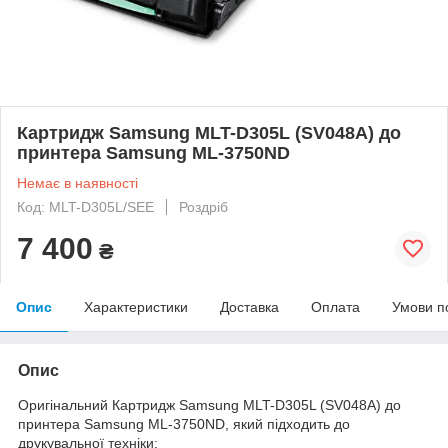
Картридж Samsung MLT-D305L (SV048A) до
принтера Samsung ML-3750ND
Немає в наявності
Код: MLT-D305L/SEE
Роздріб
7 400
₴
Опис
Характеристики
Доставка
Оплата
Умови п
Опис
Оригінальний Картридж Samsung MLT-D305L (SV048A) до
принтера Samsung ML-3750ND, який підходить до
друкувальної техніки: