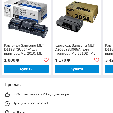
Картридж Samsung MLT-
Картридж Samsung MLT-
Кар
D119S (SU864A) для
D205L (SU965A) для
D115
принтера ML-2010, ML-
принтера ML-3310D, ML-
прин
2010P, ML-2571N, SCX-
3310ND, ML-3710D, ML-
M26
1 800
4 170
3 4
₴
₴
4321, SCX-4521F
3710ND, SCX-4833FD,
SL-
SCX-4833FR, SCX-5637FR
SL-
Купити
Купити
Про нас
90% позитивних з 29 відгуків за рік
Працює з 22.02.2021
м. Київ