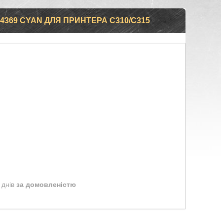
4369 CYAN ДЛЯ ПРИНТЕРА C310/C315
 днів
за домовленістю