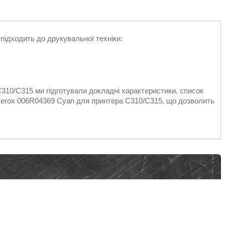
підходить до друкувальної техніки:
310/C315 ми підготували докладні характеристики, список
 Xerox 006R04369 Cyan для принтера C310/C315, що дозволить