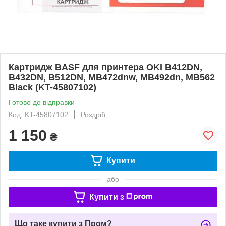
Картридж BASF для принтера OKI B412DN,
B432DN, B512DN, MB472dnw, MB492dn, MB562
Black (KT-45807102)
Готово до відправки
Код: KT-45807102
Роздріб
1 150
₴
Купити
або
Купити з
Що таке купити з Пром?