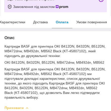
Замовлення під захистом
Характеристики
Доставка
Оплата
Умови повернення
Опис
Картридж BASF для принтера OKI B412DN, B432DN, B512DN,
MB472dnw, MB492dn, MB562 Black (KT-45807102), який
підходить до друкувальної техніки:
OKI B412DN, B432DN, B512DN, MB472dnw, MB492dn, MB562
Картридж BASF для принтера OKI B412DN, B432DN, B512DN,
MB472dnw, MB492dn, MB562 Black (KT-45807102) ми
підготували докладні характеристики, список друкувальної
техніки, до якого підходить Картридж BASF для принтера OKI
B412DN, B432DN, B512DN, MB472dnw, MB492dn, MB562
Black (KT-45807102), що дозволить Вам легко підтвердити
правильність вибору.
Приховати