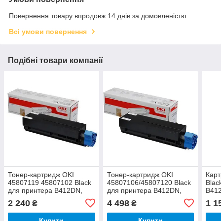
Повернення товару впродовж 14 днів за домовленістю
Всі умови повернення
Подібні товари компанії
Тонер-картридж OKI
Тонер-картридж OKI
Карт
45807119 45807102 Black
45807106/45807120 Black
Blac
для принтера B412DN,
для принтера B412DN,
B41
B432DN, B512DN,
B432DN, B512DN,
B51
2 240
4 498
1 1
₴
₴
MB472dnw, MB492dn,
MB472dnw, MB492dn,
MB49
MB562
MB562
B412
Купити
Купити