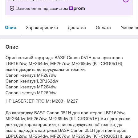
Замовлення під захистом
Опис
Характеристики
Доставка
Оплата
Умови п
Опис
Оригінальний картридж BASF Canon 051H для принтеров
LBP162dw, MF264dw, MF267dw, MF269dw (KT-CRG051H),
який підходить до друкувальної техніки:
Canon i-sensys MF267dw
Сanon i-sensys LBP162dw
Сanon i-sensys MF264dw
Сanon i-sensys MF269dw
HP LASERJET PRO M: M203 , M227
До картриджу BASF Canon 051H для принтеров LBP162dw,
MF264dw, MF267dw, MF269dw (KT-CRG051H) ми підготували
докладні характеристики, список друкувальної техніки, до
якого підходить картридж BASF Canon 051H для принтеров
LBP162dw, MF264dw, MF267dw, MF269dw (KT-CRG051H), що