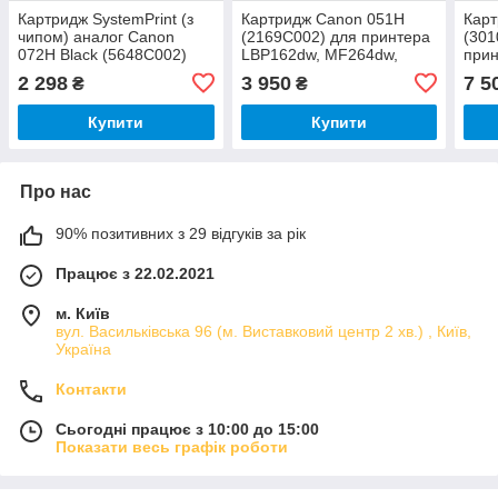
Картридж SystemPrint (з
Картридж Canon 051H
Карт
чипом) аналог Canon
(2169C002) для принтера
(301
072H Black (5648C002)
LBP162dw, MF264dw,
прин
для принтеров Canon
MF267dw, MF269dw
MF4
2 298
3 950
7 5
₴
₴
LBP171dn, LBP172dw,
MF4
MF284dw, MF286dn,
MF4
Купити
Купити
MF4
Про нас
90% позитивних з 29 відгуків за рік
Працює з 22.02.2021
м. Київ
вул. Васильківська 96 (м. Виставковий центр 2 хв.) , Київ,
Україна
Контакти
Сьогодні працює з 10:00 до 15:00
Показати весь графік роботи