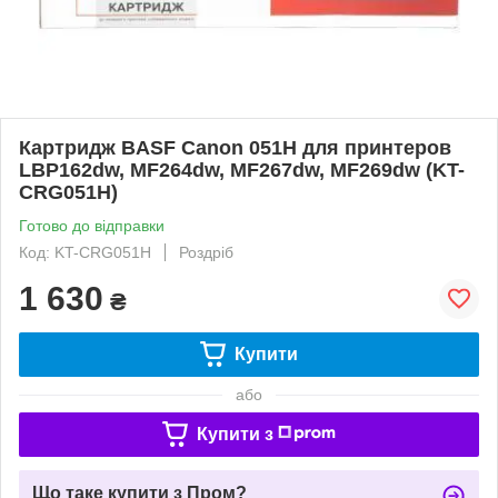
Картридж BASF Canon 051H для принтеров
LBP162dw, MF264dw, MF267dw, MF269dw (KT-
CRG051H)
Готово до відправки
Код: KT-CRG051H
Роздріб
1 630
₴
Купити
або
Купити з
Що таке купити з Пром?