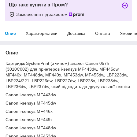
Що таке купити з Пром?
Замовлення під захистом
Опис
Характеристики
Доставка
Оплата
Умови п
Опис
Картридж SystemPrint (з чипом) аналог Canon 057h
(3010C002) для принтеров i-sensys MF443dw, MF445dw,
MF446x, MF448dw, MF449x, MF453dw, MF455dw, LBP223dw,
LBP224/221, LBP226dw, LBP227dw, LBP228x, LBP233dw,
LBP236dw, LBP237dw, який підходить до друкувальної техніки:
Canon i-sensys MF443dw
Canon i-sensys MF445dw
Canon i-sensys MF446x
Canon i-sensys MF449x
Canon i-sensys MF448dw
Canon i-sensys MF453dw