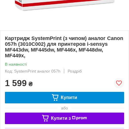
Картридж SystemPrint (з чипом) аналог Canon
057h (3010C002) для принтеров i-sensys
MF443dw, MF445dw, MF446x, MF448dw,
MF449x,
В наявності
Код: SystemPrint аналог 057h
Роздріб
1 599
₴
Купити
або
Купити з