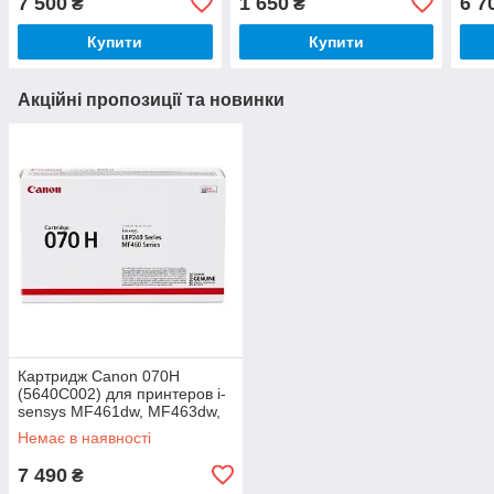
7 500
1 650
6 7
₴
₴
MF446x, MF448dw,
MF461dw, MF463dw,
MF449x, MF453dw,
MF465dw, LBP243dw,
Купити
Купити
MF455dw, LBP223dw,
LBP246dw
Акційні пропозиції та новинки
Картридж Canon 070H
(5640C002) для принтеров i-
sensys MF461dw, MF463dw,
MF465dw, LBP243dw,
Немає в наявності
LBP246dw
7 490
₴