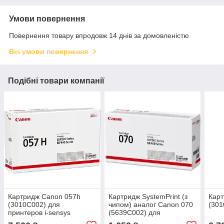
Умови повернення
Повернення товару впродовж 14 днів за домовленістю
Всі умови повернення
Подібні товари компанії
Картридж Canon 057h
Картридж SystemPrint (з
Карт
(3010C002) для
чипом) аналог Canon 070
(301
принтеров i-sensys
(5639C002) для
MF443dw, MF445dw,
принтеров i-sensys