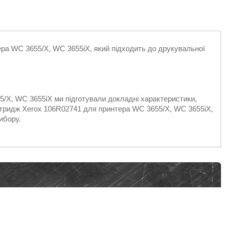
ра WC 3655/X, WC 3655iX, який підходить до друкувальної
/X, WC 3655iX ми підготували докладні характеристики,
артридж Xerox 106R02741 для принтера WC 3655/X, WC 3655iX,
ибору.