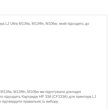
а LJ Ultra M134a, M134fn, M106w, який підходить до
 M134a, M134fn, M106w ми підготували докладні
кого підходить Картридж HP 33A (CF233A) для принтера LJ
о підтвердити правильність вибору.