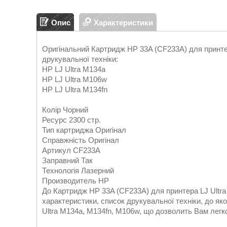
Опис
Характеристики
Оригінальний Картридж HP 33A (CF233A) для принтер
друкувальної техніки:
HP LJ Ultra M134a
HP LJ Ultra M106w
HP LJ Ultra M134fn
Колір Чорний
Ресурс 2300 стр.
Тип картриджа Оригінал
Справжність Оригінал
Артикул CF233A
Заправний Так
Технологія Лазерний
Производитель HP
До Картридж HP 33A (CF233A) для принтера LJ Ultra
характеристики, список друкувальної техніки, до я
Ultra M134a, M134fn, M106w, що дозволить Вам легк