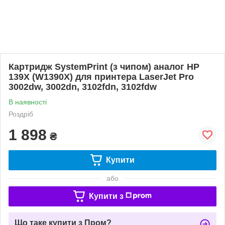
Картридж SystemPrint (з чипом) аналог HP
139X (W1390X) для принтера LaserJet Pro
3002dw, 3002dn, 3102fdn, 3102fdw
В наявності
Роздріб
1 898
₴
Купити
або
Купити з
Що таке купити з Пром?