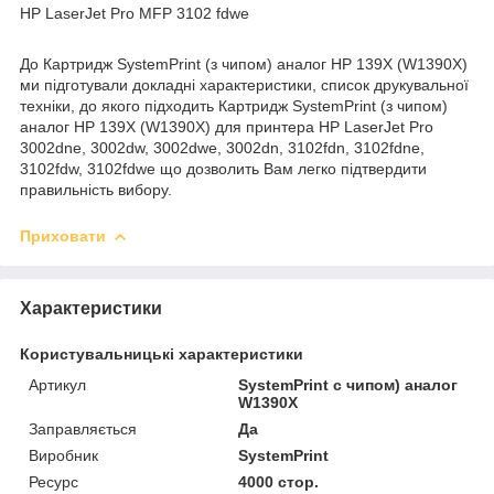
HP LaserJet Pro MFP 3102 fdwe
До Картридж SystemPrint (з чипом) аналог HP 139X (W1390X)
ми підготували докладні характеристики, список друкувальної
техніки, до якого підходить Картридж SystemPrint (з чипом)
аналог HP 139X (W1390X) для принтера HP LaserJet Pro
3002dne, 3002dw, 3002dwe, 3002dn, 3102fdn, 3102fdne,
3102fdw, 3102fdwe що дозволить Вам легко підтвердити
правильність вибору.
Приховати
Характеристики
Користувальницькі характеристики
Артикул
SystemPrint с чипом) аналог
W1390X
Заправляється
Да
Виробник
SystemPrint
Ресурс
4000 стор.