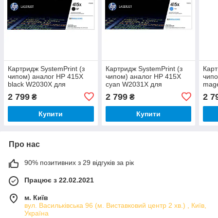
Картридж SystemPrint (з
Картридж SystemPrint (з
Карт
чипом) аналог HP 415X
чипом) аналог HP 415X
чипо
black W2030X для
cyan W2031X для
mag
принтера Color LaserJet
принтера Color LaserJet
прин
2 799
2 799
2 7
₴
₴
Pro M479dw, M479fdn,
Pro M479dw, M479fdn,
Pro 
M479fdw, M479fnw,
M479fdw, M479fnw,
M479
Купити
Купити
Про нас
90% позитивних з 29 відгуків за рік
Працює з 22.02.2021
м. Київ
вул. Васильківська 96 (м. Виставковий центр 2 хв.) , Київ,
Україна