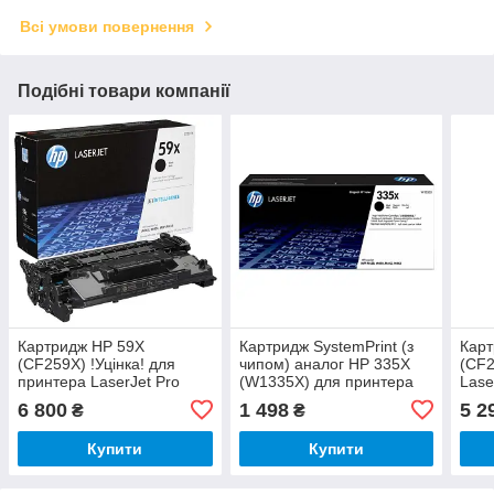
Всі умови повернення
Подібні товари компанії
Картридж HP 59X
Картридж SystemPrint (з
Карт
(CF259X) !Уцінка! для
чипом) аналог HP 335X
(CF2
принтера LaserJet Pro
(W1335X) для принтера
Lase
M304a, M428dw, M428fdn,
LaserJet M438n, M442dn,
M428
6 800
1 498
5 2
₴
₴
M428fdw, M404dn,
M443nda
M428
M404dw, M404n, M406dn,
M404
Купити
Купити
M430f
M43