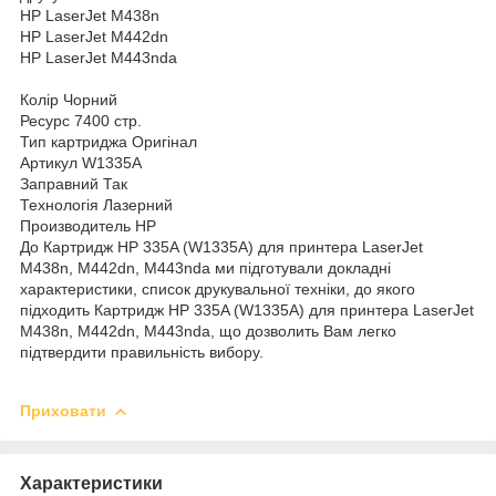
HP LaserJet M438n
HP LaserJet M442dn
HP LaserJet M443nda
Колір Чорний
Ресурс 7400 стр.
Тип картриджа Оригінал
Артикул W1335A
Заправний Так
Технологія Лазерний
Производитель HP
До Картридж HP 335A (W1335A) для принтера LaserJet
M438n, M442dn, M443nda ми підготували докладні
характеристики, список друкувальної техніки, до якого
підходить Картридж HP 335A (W1335A) для принтера LaserJet
M438n, M442dn, M443nda, що дозволить Вам легко
підтвердити правильність вибору.
Приховати
Характеристики