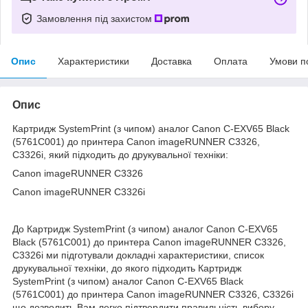
Замовлення під захистом
Опис
Характеристики
Доставка
Оплата
Умови п
Опис
Картридж SystemPrint (з чипом) аналог Canon C-EXV65 Black
(5761C001) до принтера Canon imageRUNNER C3326,
C3326i, який підходить до друкувальної техніки:
Canon imageRUNNER C3326
Canon imageRUNNER C3326i
До Картридж SystemPrint (з чипом) аналог Canon C-EXV65
Black (5761C001) до принтера Canon imageRUNNER C3326,
C3326i ми підготували докладні характеристики, список
друкувальної техніки, до якого підходить Картридж
SystemPrint (з чипом) аналог Canon C-EXV65 Black
(5761C001) до принтера Canon imageRUNNER C3326, C3326i
що дозволить Вам легко підтвердити правильність вибору.