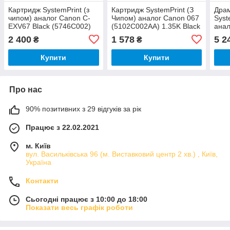
Картридж SystemPrint (з
Картридж SystemPrint (З
Дра
чипом) аналог Canon C-
Чипом) аналог Canon 067
Syst
EXV67 Black (5746C002)
(5102C002AA) 1.35K Black
анал
до принтера Canon
для принтера i-SENSYS
Blac
2 400
1 578
5 2
₴
₴
iR2925i, iR2930i, iR2945i.
LBP631Cw, LBP633Cdw,
прин
MF651Cw,
iRC1
Купити
Купити
Про нас
90% позитивних з 29 відгуків за рік
Працює з 22.02.2021
м. Київ
вул. Васильківська 96 (м. Виставковий центр 2 хв.) , Київ,
Україна
Контакти
Сьогодні працює з 10:00 до 18:00
Показати весь графік роботи